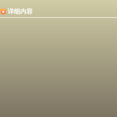
内容加载失败，可能是你的浏览器屏蔽了JS脚本！
详细内容