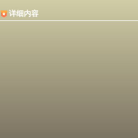
内容加载失败，可能是你的浏览器屏蔽了JS脚本！
详细内容