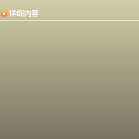
内容加载失败，可能是你的浏览器屏蔽了JS脚本！
详细内容