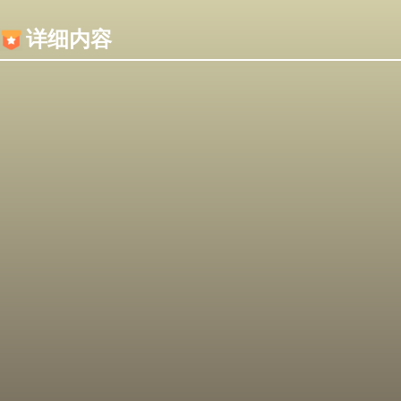
内容加载失败，可能是你的浏览器屏蔽了JS脚本！
详细内容