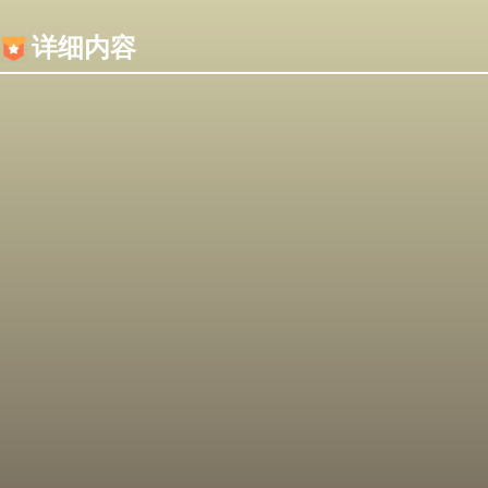
内容加载失败，可能是你的浏览器屏蔽了JS脚本！
详细内容