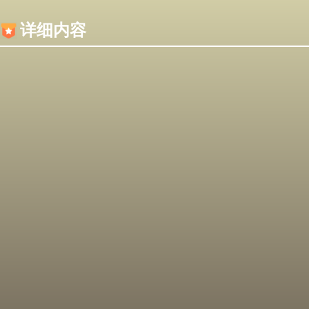
内容加载失败，可能是你的浏览器屏蔽了JS脚本！
详细内容