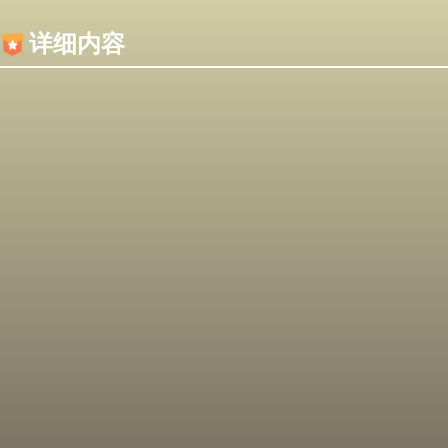
内容加载失败，可能是你的浏览器屏蔽了JS脚本！
详细内容