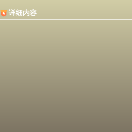
内容加载失败，可能是你的浏览器屏蔽了JS脚本！
详细内容