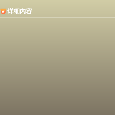
内容加载失败，可能是你的浏览器屏蔽了JS脚本！
详细内容