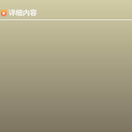
内容加载失败，可能是你的浏览器屏蔽了JS脚本！
详细内容