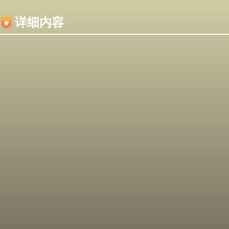
内容加载失败，可能是你的浏览器屏蔽了JS脚本！
详细内容