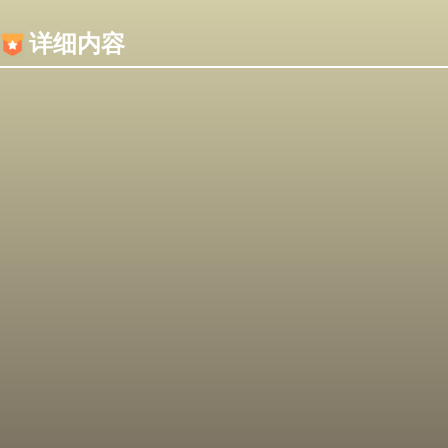
内容加载失败，可能是你的浏览器屏蔽了JS脚本！
详细内容