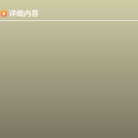
内容加载失败，可能是你的浏览器屏蔽了JS脚本！
详细内容