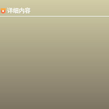
内容加载失败，可能是你的浏览器屏蔽了JS脚本！
详细内容