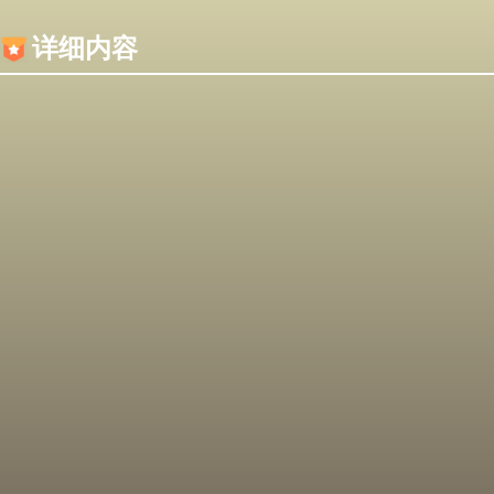
内容加载失败，可能是你的浏览器屏蔽了JS脚本！
详细内容