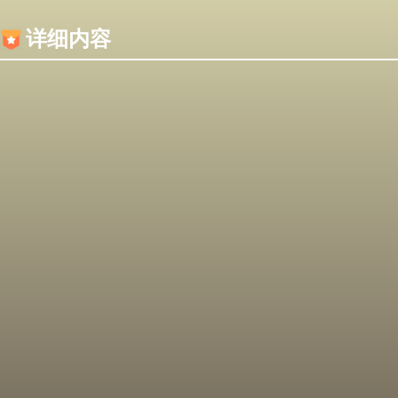
内容加载失败，可能是你的浏览器屏蔽了JS脚本！
详细内容