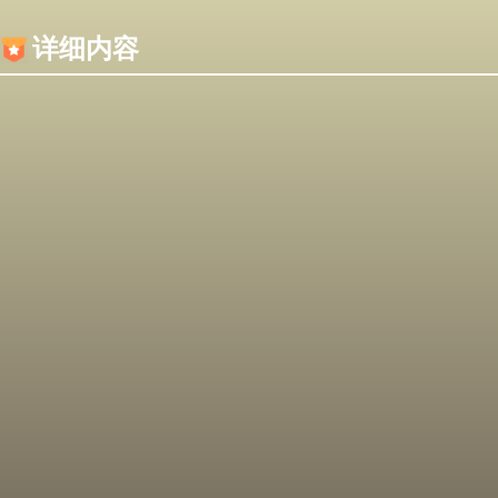
内容加载失败，可能是你的浏览器屏蔽了JS脚本！
详细内容