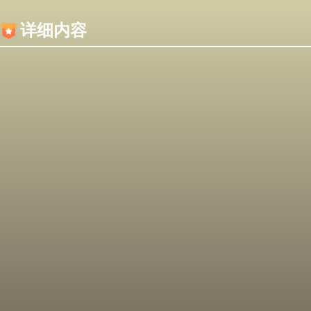
内容加载失败，可能是你的浏览器屏蔽了JS脚本！
详细内容