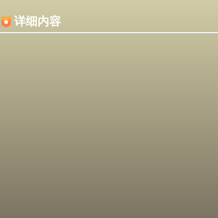
内容加载失败，可能是你的浏览器屏蔽了JS脚本！
详细内容