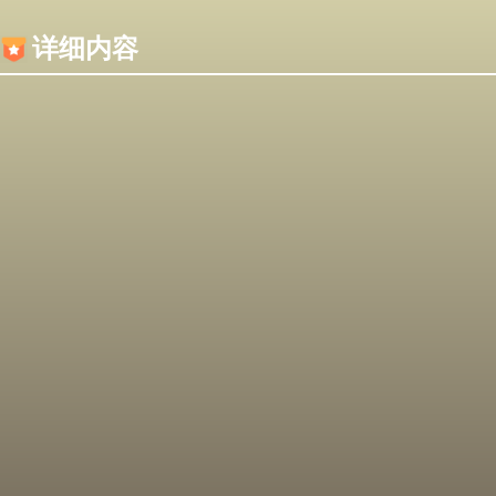
内容加载失败，可能是你的浏览器屏蔽了JS脚本！
详细内容