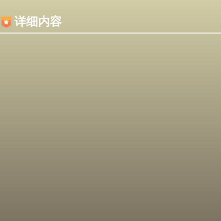
内容加载失败，可能是你的浏览器屏蔽了JS脚本！
详细内容