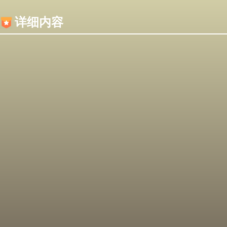
内容加载失败，可能是你的浏览器屏蔽了JS脚本！
详细内容