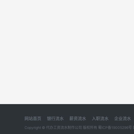
网站首页
银行流水
薪资流水
入职流水
企业流水
Copyright © 代办工资流水制作公司 版权所有
蜀ICP备19005296号