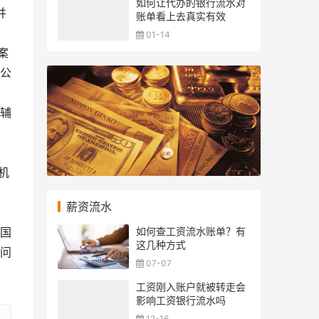
如何让代办的银行流水对
并
账单看上去真实有效
01-14
案
公
的辅
机
薪资流水
如何查工资流水账单？有
国
这几种方式
问
07-07
工资刚入账户就被转走会
影响工资银行流水吗
12-16