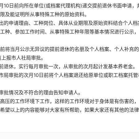
月10日前向所在单位(或档案代理机构)递交提前退休书面申请，
限及能证明所从事特殊工种的原始资料。
提出的申请理由、工种岗位、具体从业期限及原始资料结合个人档
工种、参加工作时间、从事特殊工种年限等基本情况进行公示，
20前将当月公示无异议的提前退休的名册及个人档案、个人补充
前上报市人社局审批。
提前退休，实行每月审批一次，从审批的次月起计发基本养老金。
在市局审批的次月10日前将个人档案退还给原单位或职工档案托管
将审批情况及不符合的理由告知申请人。
高压的工作环境下工作，这样的工作环境对于身体是有伤害的，
希望以上的内容能够对大家有所帮助，如果大家还有其他的法律