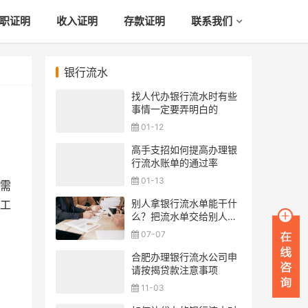
职证明
收入证明
存款证明
联系我们
银行流水
找人代办银行流水时有些
事情一定要弄明白的
01-12
高手支招如何提高办理银
行流水账单的通过率
01-13
需
别人拿银行流水单能干什
工
么？把流水单交给别人安
全吗？
07-07
合肥办理银行流水公司申
请按揭贷款注意事项
11-03