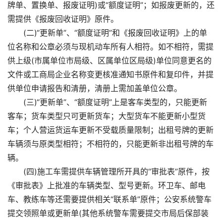
牌单、置换单、报废证明)或“额度证明”；如报废更新的，还
需提供《报废回收证明》原件。
(二)“更新单”、“额度证明”和《报废回收证明》上的单
位名称和公章必须与现机动车所有人相符。如不相符，需提
供上级(市属单位市局级、区属单位区局级)单位同意更名的
文件或工商局企业名称变更核准通知书原件和复印件，并提
供单位申请报告和清册，清册上需加盖单位公章。
(三)“更新单”、“额度证明”上是客车类型的，只能更新
客车；货车类型只可更新货车；大型货车不能更新小型货
车；个人营运货运车更新不受载质量限制；出租号牌的更新
车辆须与原类型相符；不相符的，只能更新非出租号牌的车
辆。
(四)施工车需提供车辆管理所开具的“审批表”原件，按
《审批表》上批准的车辆类型、型号更新。环卫车、邮电
车、教练车等还需要提供相关“联系单”原件；公安系统警车
提交领照单或更新单(其他系统警车需要提交市局后保部装