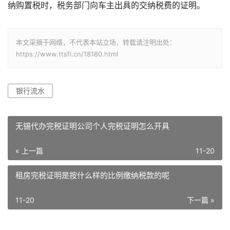
纳购置税时，税务部门向车主出具的交纳税费的证明。
本文采摘于网络，不代表本站立场，转载请注明出处：
https://www.ttsfl.cn/18180.html
银行流水
无锡代办完税证明公司个人完税证明怎么开具
« 上一篇
11-20
租房完税证明是按什么样的比例缴纳税款的呢
11-20
下一篇 »