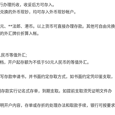
银行办理托收，收妥后方可存入。
兑换的外币现钞，均可存入外币现钞帐户。
日元、**法郎、港币。以上货币可直接办理存款。其他可自由兑
的外汇牌价折算入帐。
民币等值外汇;
4档，开户起存额为不低于50元人民币的等值外汇。
写存款申请书，并书面约定存取方式，如书面约定凭印鉴支取，
期存款实行记名式存单，到期支取。如提前支取须凭证明文件办
明开户内容，存单或存折的处理办法和取款手续，银行可按要求