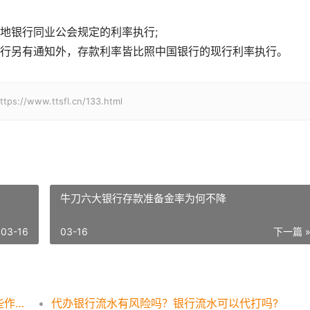
地银行同业公会规定的利率执行;
行另有通知外，存款利率皆比照中国银行的现行利率执行。
w.ttsfl.cn/133.html
牛刀六大银行存款准备金率为何不降
03-16
03-16
下一篇 
银行流水账单如何打印？银行流水账单有哪些作用？
代办银行流水有风险吗？银行流水可以代打吗?