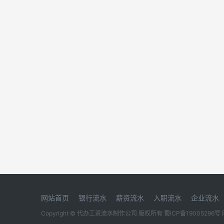
网站首页
银行流水
薪资流水
入职流水
企业流水
Copyright © 代办工资流水制作公司 版权所有
蜀ICP备19005296号