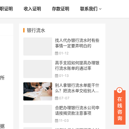
职证明
收入证明
存款证明
联系我们
银行流水
找人代办银行流水时有些
事情一定要弄明白的
01-12
高手支招如何提高办理银
行流水账单的通过率
01-13
所
别人拿银行流水单能干什
么？把流水单交给别人安
全吗？
07-07
合肥办理银行流水公司申
请按揭贷款注意事项
11-03
据