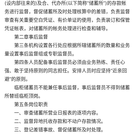
(设内部往来的)及合、代办所(以下简称“储蓄所”)的存款帐
务进行监督，督促储蓄所及时处理核算中的差错，负责监督
审查有关重要空白凭证、有价单证的使用，负责装订和保管
凭证帐表，对储蓄所的帐务处理进行检查和辅导。
第二章事后监督
第三条机构设置各行处应根据所辖储蓄所的数量和业务
量设置事后监督组或专职监督员。
第四条人员配备事后监督员必须由业务熟练、责任心
强、敢于坚持原则的同志担任。安排人员时应坚持“近亲回
避”的原则。
临柜储蓄员不能兼任事后监督，事后监督员不得到储蓄
所替班临柜顶岗。
第五条岗位职责
一、审查储蓄所营业日报表的逐项内容。
二、监督异地托收存款和不动户存款情况。
三、登记差错事故、督促储蓄所及时处理。