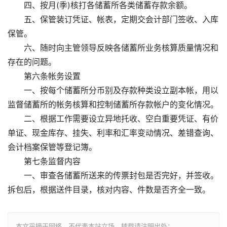
四、按月(季)核打各储蓄所各类储蓄存款余额。
五、保管装订凭证、帐表，定期交会计部门签收、入库
保管。
六、随时向主管领导反映各储蓄所业务核算质量情况和
存在的问题。
第六条帐务设置
一、按每个储蓄所分币别及存款种类设立副本帐，用以
监督储蓄所的帐务核算和控制储蓄所存款帐户的变化情况。
二、根据工作需要设立异地托收、空白重要凭证、有价
单证、现金库存、挂失、利率和汇率变动情况、差错查询、
会计档案保管等登记簿。
第七条监督内容
一、审查各储蓄所送来的传票封包是否完好，并签收。
拆包后，根据送件目录，核对内容、件数是否齐全一致。
本文采摘于网络，不代表本站立场，转载请注明出处：