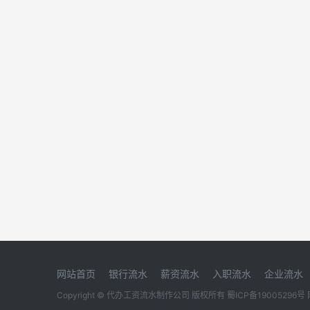
网站首页
银行流水
薪资流水
入职流水
企业流水
Copyright © 代办工资流水制作公司 版权所有
蜀ICP备19005296号