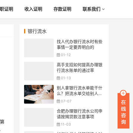
职证明
收入证明
存款证明
联系我们
银行流水
找人代办银行流水时有些
事情一定要弄明白的
01-12
高手支招如何提高办理银
行流水账单的通过率
01-13
别人拿银行流水单能干什
么？把流水单交给别人安
全吗？
07-07
合肥办理银行流水公司申
请按揭贷款注意事项
第
11-03
格