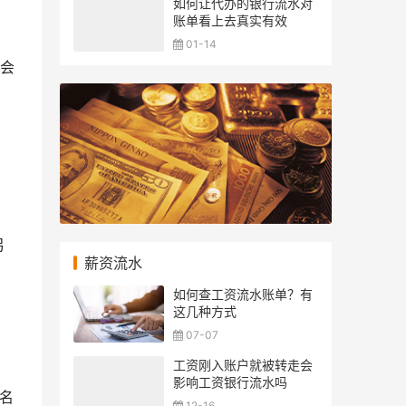
如何让代办的银行流水对
账单看上去真实有效
01-14
会
另
薪资流水
如何查工资流水账单？有
这几种方式
、
07-07
工资刚入账户就被转走会
影响工资银行流水吗
名
12-16