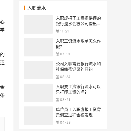
入职流水
入职虚报了工资提供假的
心
银行流水会被公司查出来
吗？
学
11-21
入职工资流水账单怎么作
假?
的
07-19
还
公司入职需要银行流水和
社保缴费记录的目的
08-24
入职要工资银行流水可以
金
只打印工资的吗？
条
03-21
单位员工入职虚报工资背
景调查过程会被发现
04-23