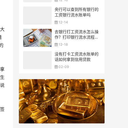
央行可以查到所有银行的
工资银行流水账单吗
12-14
大
去银行打工资流水怎么操
请
作？打印银行流水流程一
览
12-18
的
没有打卡工资流水账单的
话如何拿到信用贷款
02-09
拿
生
说
签