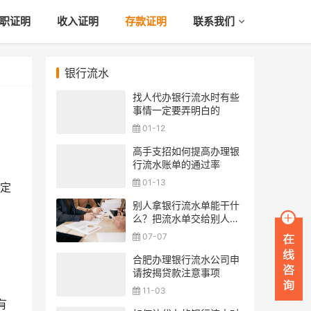
职证明
收入证明
存款证明
联系我们
银行流水
找人代办银行流水时有些
事情一定要弄明白的
01-12
高手支招如何提高办理银
行流水账单的通过率
01-13
定
别人拿银行流水单能干什
么？把流水单交给别人安
全吗？
07-07
合肥办理银行流水公司申
请按揭贷款注意事项
11-03
有