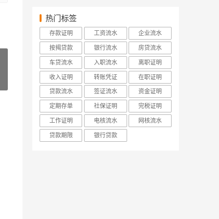
热门标签
存款证明
工资流水
企业流水
按揭贷款
银行流水
房贷流水
车贷流水
入职流水
离职证明
收入证明
转账凭证
在职证明
»
贷款流水
签证流水
资金证明
定期存单
社保证明
完税证明
工作证明
电核流水
网核流水
贷款期限
银行贷款