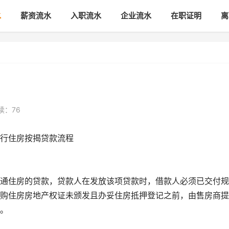
水
薪资流水
入职流水
企业流水
在职证明
离
读：76
行住房按揭贷款流程
通住房的贷款，贷款人在发放该项贷款时，借款人必须已交付规
购住房房地产权证未颁发且办妥住房抵押登记之前，由售房商提
。