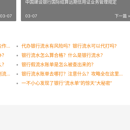
中国建设银行国际结算远期信用证业务管理规定
03-07
03-07
下一篇 
银行流水账单如何打印？银行流水账单有哪些作用？
代办银行流水有风险吗？银行流水可以代打吗?
办？
银行流水怎么算合格？什么是银行流水？
久？
银行假流水账单是怎么被查出来的？
银行流水账单可以作假吗？想太多还是这样刷流水才有效！
银行流水账单去哪打？注意什么？攻略全在这里，一看便知！
一不小心发现了银行“流水单”的惊天“大秘密”