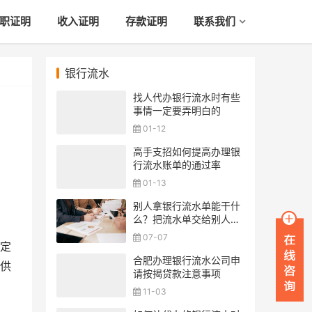
职证明
收入证明
存款证明
联系我们
银行流水
找人代办银行流水时有些
事情一定要弄明白的
01-12
高手支招如何提高办理银
行流水账单的通过率
01-13
别人拿银行流水单能干什
么？把流水单交给别人安
全吗？
07-07
定
合肥办理银行流水公司申
供
请按揭贷款注意事项
11-03