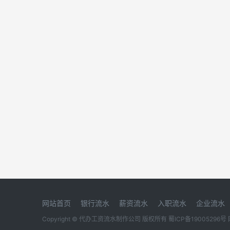
网站首页
银行流水
薪资流水
入职流水
企业流水
Copyright © 代办工资流水制作公司 版权所有
蜀ICP备19005296号