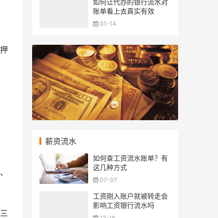
如何让代办的银行流水对
账单看上去真实有效
01-14
押
薪资流水
如何查工资流水账单？有
这几种方式
、
07-07
工资刚入账户就被转走会
影响工资银行流水吗
三
12-16