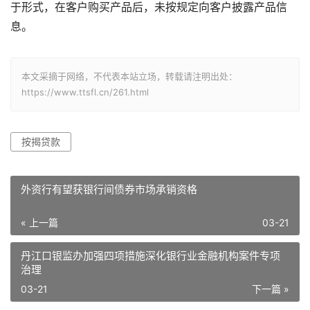
于形式，在客户购买产品后，未按规定向客户披露产品信
息。
本文采摘于网络，不代表本站立场，转载请注明出处：
https://www.ttsfl.cn/261.html
按揭贷款
外资行有望获银行间债券市场承销资格
« 上一篇
03-21
丹江口银监办加强四项措施深化银行业金融机构案件专项
治理
03-21
下一篇 »