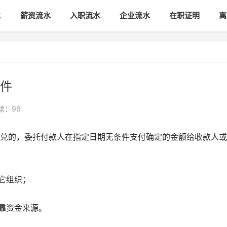
水
薪资流水
入职流水
企业流水
在职证明
离
件
读：96
兑的，委托付款人在指定日期无条件支付确定的金额给收款人或
它组织；
可靠资金来源。