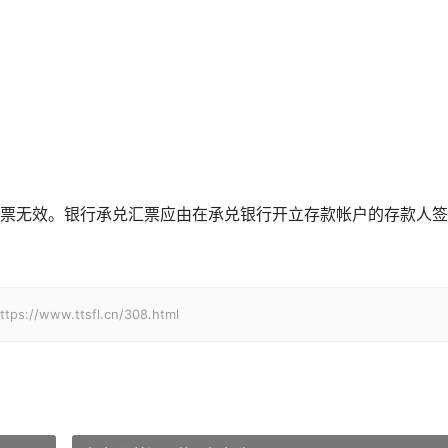
票无效。银行承兑汇票应由在承兑银行开立存款帐户的存款人签
ww.ttsfl.cn/308.html