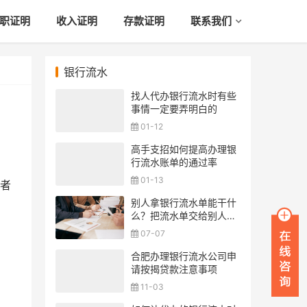
职证明
收入证明
存款证明
联系我们
银行流水
找人代办银行流水时有些
事情一定要弄明白的
01-12
高手支招如何提高办理银
行流水账单的通过率
01-13
者
别人拿银行流水单能干什
么？把流水单交给别人安
全吗？
07-07
合肥办理银行流水公司申
请按揭贷款注意事项
11-03