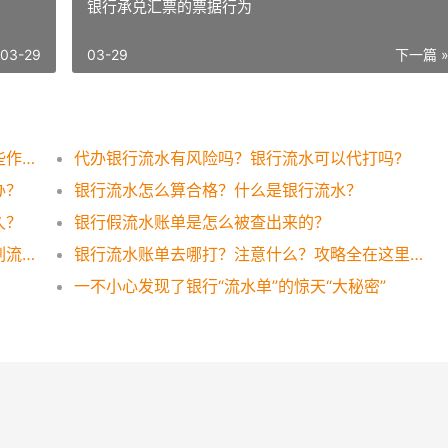
银行承兑汇票的票据行为
03-29
03-29
下一篇 
银行流水账单如何打印？银行流水账单有哪些作用？
代办银行流水有风险吗？银行流水可以代打吗?
办？
银行流水怎么算合格？什么是银行流水？
久？
银行假流水账单是怎么被查出来的？
银行流水账单可以作假吗？想太多还是这样刷流水才有效！
银行流水账单去哪打？注意什么？攻略全在这里，一看便知！
一不小心发现了银行“流水单”的惊天“大秘密”