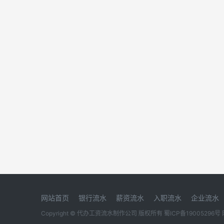
网站首页
银行流水
薪资流水
入职流水
企业流水
Copyright © 代办工资流水制作公司 版权所有
蜀ICP备19005296号