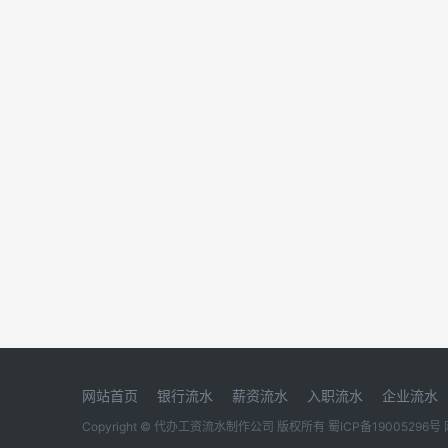
网站首页
银行流水
薪资流水
入职流水
企业流水
Copyright © 代办工资流水制作公司 版权所有
蜀ICP备19005296号