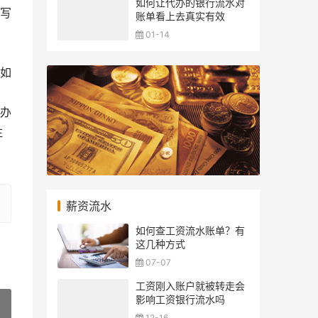
如何让代办的银行流水对
写
账单看上去真实有效
01-14
如
行办
注
薪资流水
如何查工资流水账单？有
这几种方式
07-07
工资刚入账户就被转走会
影响工资银行流水吗
12-16