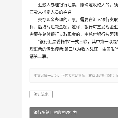
汇款人办理银行汇票，能确定收款人的，须
汇款人指定人员的姓名。
交存现金办理的汇票，需要在汇入银行支取现
样，后填写汇款金额。这样，银行可签发现金汇
需要在兑付银行支取现金的，由兑付银行按照现
“银行汇票委托书”一式三联，其中第一联
理汇票的传出传票;第三联为收入凭证，由签发
销第二联。
本文采摘于网络，不代表本站立场，转载请注明出处：https://ww
签证流水
银行承兑汇票的票据行为