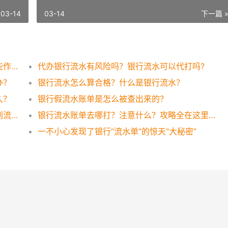
03-14
03-14
下一篇 
银行流水账单如何打印？银行流水账单有哪些作用？
代办银行流水有风险吗？银行流水可以代打吗?
办？
银行流水怎么算合格？什么是银行流水？
久？
银行假流水账单是怎么被查出来的？
银行流水账单可以作假吗？想太多还是这样刷流水才有效！
银行流水账单去哪打？注意什么？攻略全在这里，一看便知！
一不小心发现了银行“流水单”的惊天“大秘密”