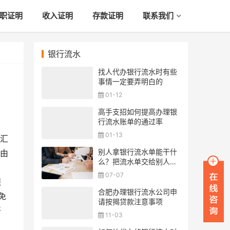
职证明
收入证明
存款证明
联系我们
银行流水
找人代办银行流水时有些
事情一定要弄明白的
01-12
高手支招如何提高办理银
行流水账单的通过率
01-13
汇
别人拿银行流水单能干什
由
么？把流水单交给别人安
全吗？
07-07
银
合肥办理银行流水公司申
免
请按揭贷款注意事项
开
11-03