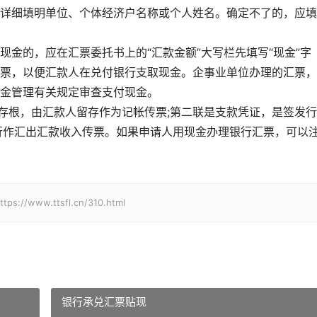
详细填明单位、个体经济户名称或个人姓名。确定不了的，应填
金的，应在汇票委托书上的“汇款金额”大写栏先填写“现金”字
票，以便汇款人在兑付银行支取现金。企事业单位办理的汇票，
金管理有关规定审查支付现金。
是存根，由汇款人留存作为记帐传票;第二联是支款凭证，是签发
行作汇出汇款收入传票。如果申请人用现金办理银行汇票，可以
w.ttsfl.cn/310.html
银行承兑汇票贴现