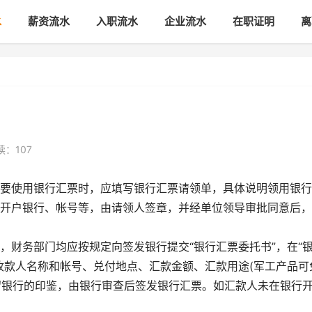
水
薪资流水
入职流水
企业流水
在职证明
离
读：107
要使用银行汇票时，应填写银行汇票请领单，具体说明领用银行
开户银行、帐号等，由请领人签章，并经单位领导审批同意后，
，财务部门均应按规定向签发银行提交“银行汇票委托书”，在“
收款人名称和帐号、兑付地点、汇款金额、汇款用途(军工产品可
预留银行的印鉴，由银行审查后签发银行汇票。如汇款人未在银行