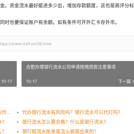
。资金流水最好能进多少出，增加存款额度，这也是高评分标
时也要保证账户有余额。如有条件可开外汇卡存外币。
ww.ttsfl.cn/39.html
合肥办理银行流水公司申请按揭贷款注意事项
10-17
10-17
下一篇 
银行流水账单如何打印？银行流水账单有哪些作用？
代办银行流水有风险吗？银行流水可以代打吗?
办？
银行流水怎么算合格？什么是银行流水？
久？
银行假流水账单是怎么被查出来的？