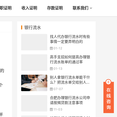
职证明
收入证明
存款证明
联系我们
银行流水
找人代办银行流水时有些
事情一定要弄明白的
01-12
高手支招如何提高办理银
行流水账单的通过率
01-13
的
别人拿银行流水单能干什
么？把流水单交给别人安
个
全吗？
07-07
合肥办理银行流水公司申
请按揭贷款注意事项
11-03
半