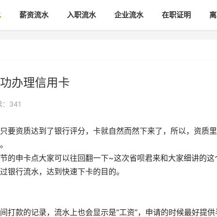
水
薪资流水
入职流水
企业流水
在职证明
离
功办理信用卡
：341
要资质达到了银行评分，卡就自然而然下来了，所以，资质里
。
的申卡点大家可以往回翻一下~这次省呗君来和大家细讲的这
过银行流水，达到快速下卡的目的。
打款的记录，流水上也会显示是“工资”，申请的时候最好提供