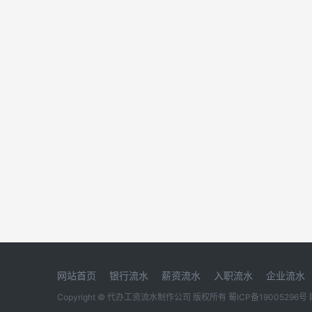
网站首页
银行流水
薪资流水
入职流水
企业流水
Copyright © 代办工资流水制作公司 版权所有
蜀ICP备19005296号