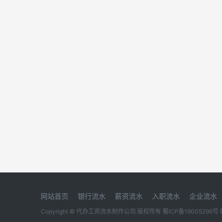
网站首页
银行流水
薪资流水
入职流水
企业流水
Copyright © 代办工资流水制作公司 版权所有
蜀ICP备19005296号