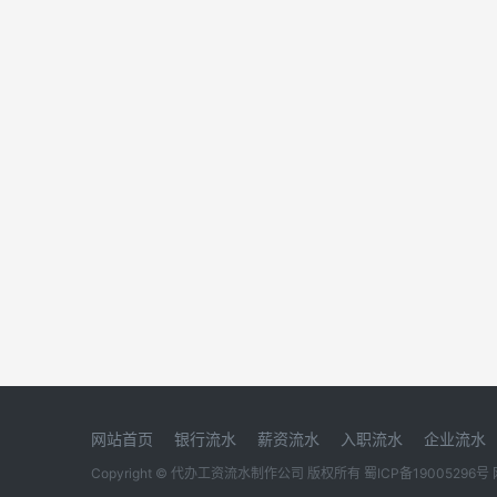
网站首页
银行流水
薪资流水
入职流水
企业流水
Copyright © 代办工资流水制作公司 版权所有
蜀ICP备19005296号