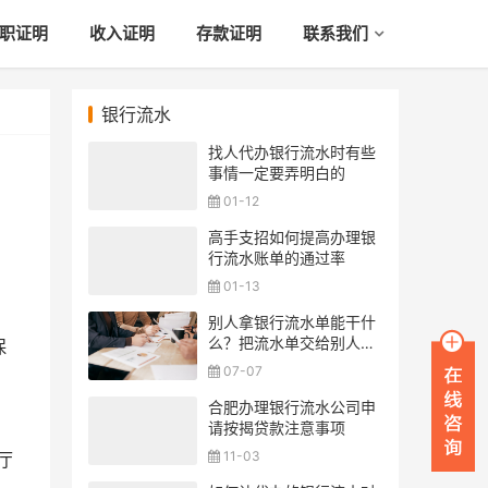
职证明
收入证明
存款证明
联系我们
银行流水
找人代办银行流水时有些
事情一定要弄明白的
01-12
高手支招如何提高办理银
行流水账单的通过率
01-13
别人拿银行流水单能干什
么？把流水单交给别人安
保
全吗？
07-07
合肥办理银行流水公司申
请按揭贷款注意事项
11-03
厅