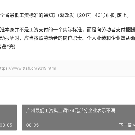
省最低工资标准的通知》(浙政发〔2017〕43号)同时废止。
准本身并不是工资支付的一个实际标准，而是向劳动者支付报酬
动报酬时，应当按照劳动者的岗位职责、个人业绩和企业效益确
岳*亮)
w.ttsfl.cn/9319.html
广州最低工资拟上调174元部分企业表示不满
08-05
08-05
下一篇 