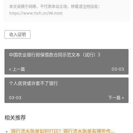
本文采摘于网络，不代表本站立场，转载请注明出处：
https://www.ttsfl.cn/96.html
收入证明
中国农业银行担保借款合同示范文本（试行）》
« 上一篇
03-03
个人房贷或许套不了银行
03-03
下一篇 »
相关推荐
银行流水账单如何打印？银行流水账单有哪些作用？