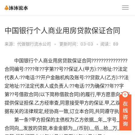
中国银行个人商业用房贷款保证合同
来源：代做银行流水公司
•
更新时间：03-03
•
阅读：89
中国银行个人商业用房贷款保证合同???????????????
合同编号:????年??字第??号??保证人(甲方):??地址:??法定
代表人:??电话:??开户金融机构及账号:??贷款人(乙方):??法
定地址:??法定代表人或负责人:??电话:??为确保??年??字
第??号借款合同(以下简称借款合同)的履行,甲方愿意向乙方
提供保证担保.乙方经审查,同意接受甲方的保证.甲,乙双方根
据有关的法律规定,经协商一致,订立本合同,共同遵守执行.?
第一条?甲方担保的主债权为乙方依据__年__字号__借款
合同向__发放的贷款,本金金额为__(币别)__佰__拾__万__仟