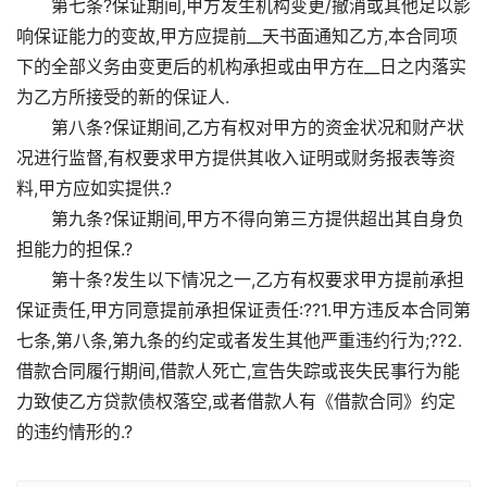
第七条?保证期间,甲方发生机构变更/撤消或其他足以影
响保证能力的变故,甲方应提前__天书面通知乙方,本合同项
下的全部义务由变更后的机构承担或由甲方在__日之内落实
为乙方所接受的新的保证人.
第八条?保证期间,乙方有权对甲方的资金状况和财产状
况进行监督,有权要求甲方提供其收入证明或财务报表等资
料,甲方应如实提供.?
第九条?保证期间,甲方不得向第三方提供超出其自身负
担能力的担保.?
第十条?发生以下情况之一,乙方有权要求甲方提前承担
保证责任,甲方同意提前承担保证责任:??1.甲方违反本合同第
七条,第八条,第九条的约定或者发生其他严重违约行为;??2.
借款合同履行期间,借款人死亡,宣告失踪或丧失民事行为能
力致使乙方贷款债权落空,或者借款人有《借款合同》约定
的违约情形的.?